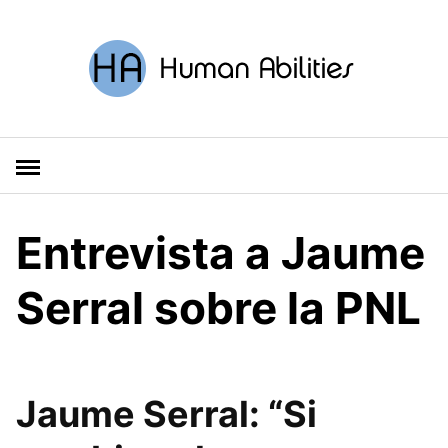
S
a
l
t
a
r
a
l
c
o
Entrevista a Jaume
n
t
Serral sobre la PNL
e
n
i
d
o
Jaume Serral: “Si