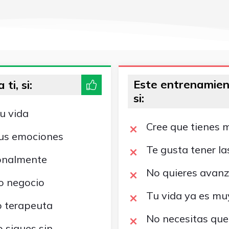
Este entrenamien
ti, si:
si:
tu vida
Cree que tienes 
 tus emociones
Te gusta tener l
ionalmente
No quieres avanz
o negocio
Tu vida ya es muy
o terapeuta
No necesitas que
 sigues sin