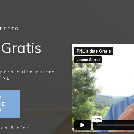
IRECTO
Gratis
 para quién quiera
PNL
O
ME
!
 en 3 días