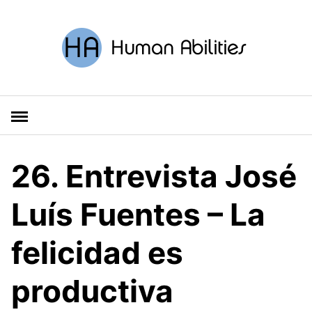
S
a
l
t
a
r
a
l
c
o
26. Entrevista José
n
t
Luís Fuentes – La
e
n
felicidad es
i
d
o
productiva