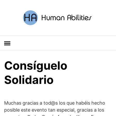
S
a
l
t
a
r
a
l
c
o
Consíguelo
n
t
Solidario
e
n
i
d
o
Muchas gracias a tod@s los que habéis hecho
posible este evento tan especial, gracias a los