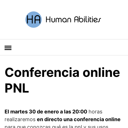
S
a
l
t
a
r
a
l
c
o
Conferencia online
n
t
PNL
e
n
i
d
El martes 30 de enero a l
as 20:00
horas
o
realizaremos
en directo una conferencia online
para que conozcas qué es la pnl y sus usos.