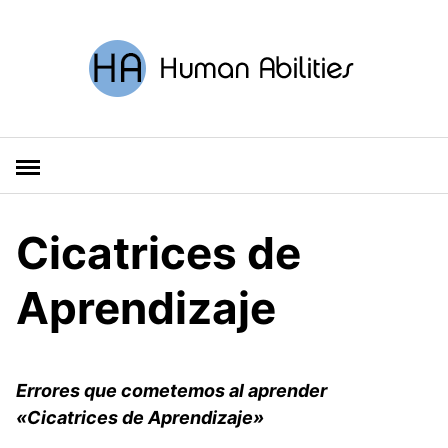
S
a
l
t
a
r
a
l
c
o
Cicatrices de
n
t
Aprendizaje
e
n
i
d
Errores que cometemos al aprender
o
«Cicatrices de Aprendizaje»