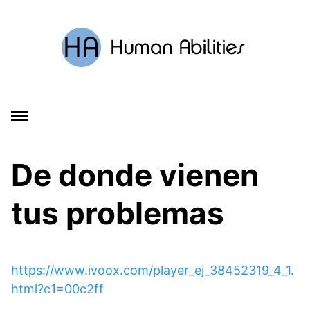
S
a
l
t
a
r
a
l
c
o
De donde vienen
n
t
tus problemas
e
n
i
d
https://www.ivoox.com/player_ej_38452319_4_1.
o
html?c1=00c2ff