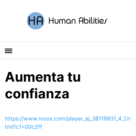
S
a
l
t
a
r
a
l
c
o
Aumenta tu
n
t
confianza
e
n
i
d
https://www.ivoox.com/player_ej_38119931_4_1.h
o
tml?c1=00c2ff