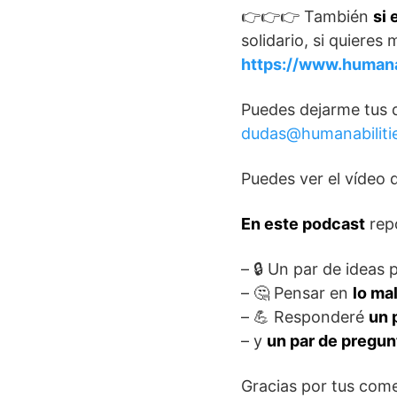
👉👉👉 También
si 
solidario, si quieres
https://www.humana
Puedes dejarme tus d
dudas@humanabiliti
Puedes ver el vídeo 
En este podcast
rep
– 🔒 Un par de ideas 
– 🤔 Pensar en
lo ma
– 💪 Responderé
un 
– y
un par de pregu
Gracias por tus come