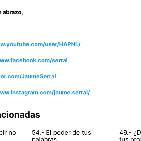
n abrazo,
ww.youtube.com/user/HAPNL/
www.facebook.com/serral
tter.com/JaumeSerral
www.instagram.com/jaume.serral/
acionadas
cir no
54.- El poder de tus
49.- ¿
palabras
tus pr