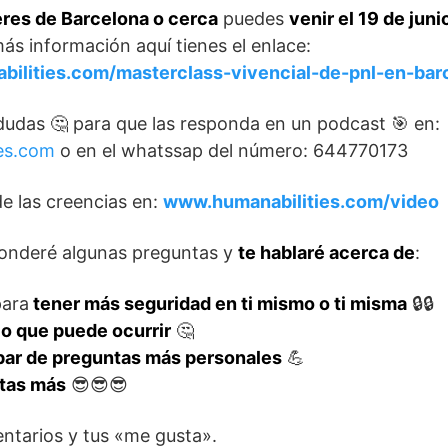
eres de Barcelona o cerca
puedes
venir el 19 de juni
 más información aquí tienes el enlace:
bilities.com/masterclass-vivencial-de-pnl-en-barc
udas 🤔 para que las responda en un podcast 🎯 en:
es.com
o en el whatssap del número: 644770173
de las creencias en:
www.humanabilities.com/video
onderé algunas preguntas y
te hablaré acerca de
:
para
tener más seguridad en ti mismo o ti misma
🔒🔒
lo que puede ocurrir
🤔
par de preguntas más personales
💪
ntas más
😎😎😎
ntarios y tus «me gusta».