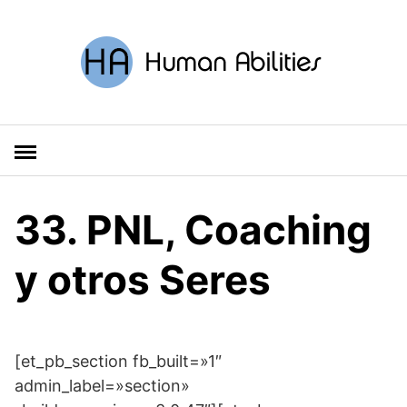
S
a
l
t
a
r
a
l
c
o
33. PNL, Coaching
n
t
y otros Seres
e
n
i
d
o
[et_pb_section fb_built=»1″
admin_label=»section»