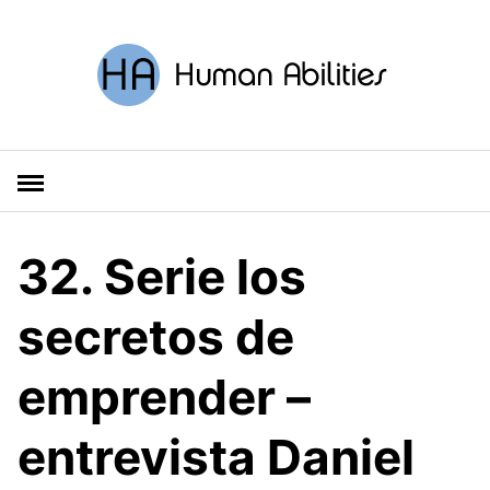
S
a
l
t
a
r
a
l
c
o
32. Serie los
n
t
secretos de
e
n
emprender –
i
d
o
entrevista Daniel