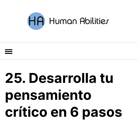
S
a
l
t
a
r
a
l
c
o
25. Desarrolla tu
n
t
pensamiento
e
n
crítico en 6 pasos
i
d
o