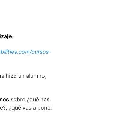
izaje
.
ilities.com/cursos-
e hizo un alumno,
ones
sobre ¿qué has
je?, ¿qué vas a poner