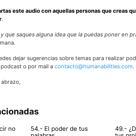
tas este audio con aquellas personas que creas qu
r
.
y que saques alguna idea que la puedas poner en práct
emana.
des dejar sugerencias sobre temas para realizar pod
 podcast o por mail a
contacto@humanabilities.com
.
n abrazo,
acionadas
cir no
54.- El poder de tus
49.- ¿
palabras
tus pr