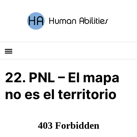
S
a
l
t
a
r
a
l
c
o
22. PNL – El mapa
n
t
no es el territorio
e
n
i
d
o