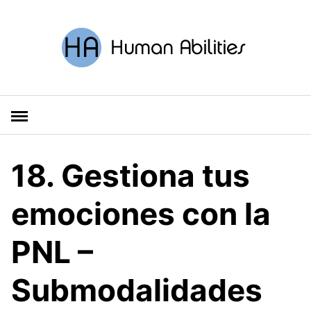
S
a
l
t
a
r
a
l
c
o
18. Gestiona tus
n
t
emociones con la
e
n
PNL –
i
d
o
Submodalidades