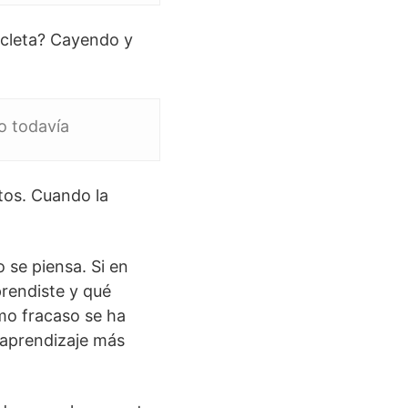
icleta? Cayendo y
do todavía
itos. Cuando la
 se piensa. Si en
prendiste y qué
smo fracaso se ha
e aprendizaje más