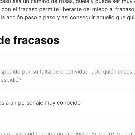
acaso sea un camino de rosas, duele y puede ser muy
r con el fracaso permite liberarte del miedo al fracas
 la acción paso a paso y así conseguir aquello que qui
 de fracasos
spedido por su falta de creatividad. ¿De quién crees q
despidió?
os a un personaje muy conocido
 una escolaridad primaria mediocre. Su padre lo camb