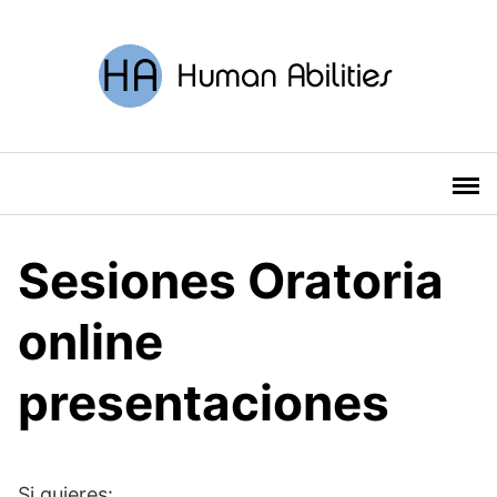
Saltar
al
contenido
Sesiones Oratoria
online
presentaciones
Si quieres: