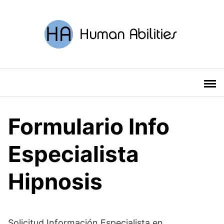
Saltar
al
contenido
Formulario Info
Especialista
Hipnosis
Solicitud Información Especialista en