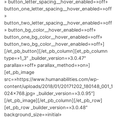
» button_letter_spacing__hover_enabled=»off»
button_one_letter_spacing__hover_enabled=»off
»
button_two_letter_spacing__hover_enabled=»off
» button_bg_color__hover_enabled=»off»
button_one_bg_color__hover_enabled=»off»
button_two_bg_color__hover_enabled=»off»]
[/et_pb_button][/et_pb_column][et_pb_column
type=»1_3″ _builder_version=»3.0.47″
parallax=»off» parallax_method=»on»]
[et_pb_image
src=»https://www.humanabilities.com/wp-
content/uploads/2018/01/20171202_180148_001_1
024x768.jpg» _builder_version=»3.0.95″]
[/et_pb_image][/et_pb_column][/et_pb_row]
[et_pb_row _builder_version=»3.0.48″
background_size=»initial»