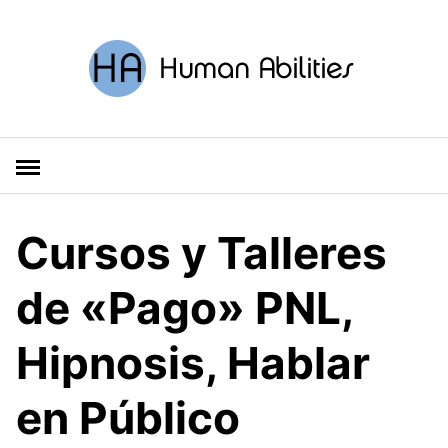
S
a
l
t
a
r
a
l
c
o
Cursos y Talleres
n
t
de «Pago» PNL,
e
n
Hipnosis, Hablar
i
d
o
en Público